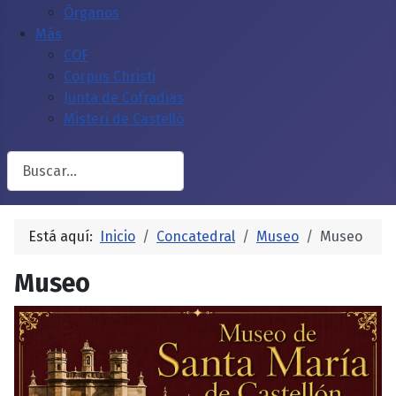
Órganos
Más
COF
Corpus Christi
Junta de Cofradias
Misteri de Castelló
Buscar
Está aquí:
Inicio
Concatedral
Museo
Museo
Museo