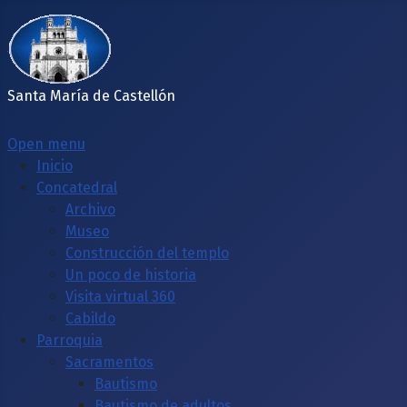
Santa María de Castellón
Open menu
Inicio
Concatedral
Archivo
Museo
Construcción del templo
Un poco de historia
Visita virtual 360
Cabildo
Parroquia
Sacramentos
Bautismo
Bautismo de adultos