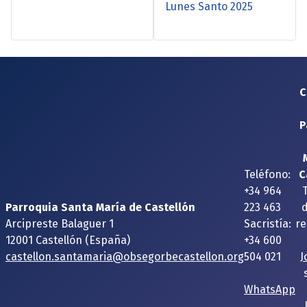
Lunes Santo 2025
C
P
Teléfono:
C
+34 964
Parroquia Santa María de Castellón
223 463
Arcipreste Balaguer 1
Sacristía:
re
12001 Castellón (España)
+34 600
castellon.santamaria@obsegorbecastellon.org
504 021
J
WhatsApp