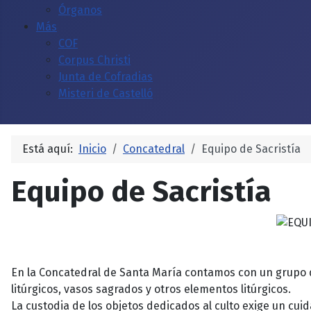
Órganos
Más
COF
Corpus Christi
Junta de Cofradias
Misteri de Castelló
Está aquí:
Inicio
Concatedral
Equipo de Sacristía
Equipo de Sacristía
En la Concatedral de Santa María contamos con un grupo d
litúrgicos, vasos sagrados y otros elementos litúrgicos.
La custodia de los objetos dedicados al culto exige un cu