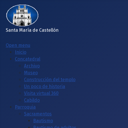
Santa María de Castellón
Open menu
Inicio
Concatedral
Archivo
Museo
Construcción del templo
Un poco de historia
Visita virtual 360
Cabildo
Parroquia
Sacramentos
Bautismo
Bautismo de adultos