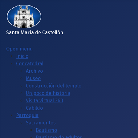
Santa María de Castellón
Open menu
Inicio
Concatedral
Archivo
Museo
Construcción del templo
Un poco de historia
Visita virtual 360
Cabildo
Parroquia
Sacramentos
Bautismo
Bautismo de adultos