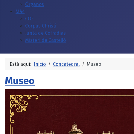
Órganos
Más
COF
Corpus Christi
Junta de Cofradias
Misteri de Castelló
Está aquí:
Inicio
Concatedral
Museo
Museo