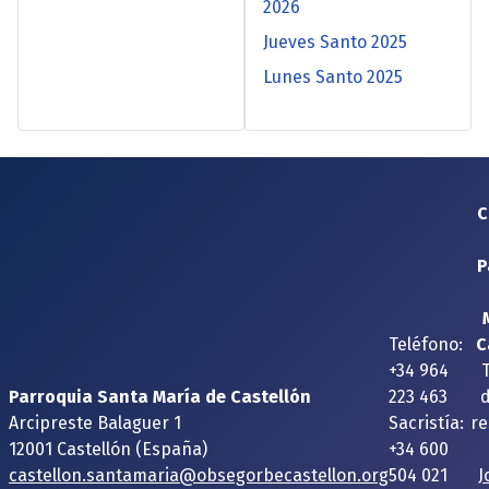
2026
Jueves Santo 2025
Lunes Santo 2025
C
P
Teléfono:
C
+34 964
Parroquia Santa María de Castellón
223 463
Arcipreste Balaguer 1
Sacristía:
re
12001 Castellón (España)
+34 600
castellon.santamaria@obsegorbecastellon.org
504 021
J