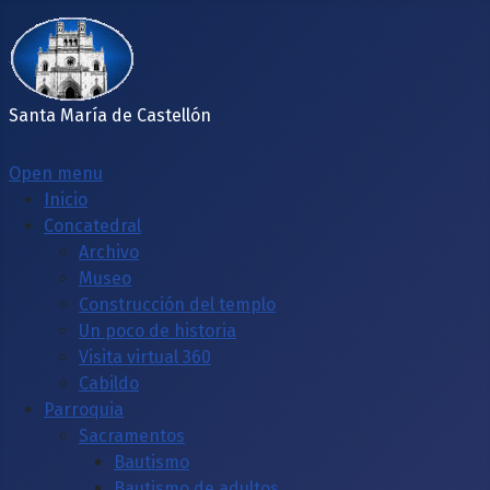
Santa María de Castellón
Open menu
Inicio
Concatedral
Archivo
Museo
Construcción del templo
Un poco de historia
Visita virtual 360
Cabildo
Parroquia
Sacramentos
Bautismo
Bautismo de adultos