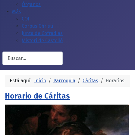
Órganos
Más
COF
Corpus Christi
Junta de Cofradias
Misteri de Castelló
Buscar
Está aquí:
Inicio
Parroquia
Cáritas
Horarios
Horario de Cáritas