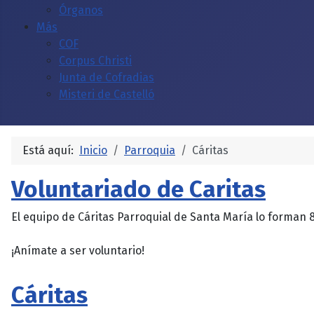
Órganos
Más
COF
Corpus Christi
Junta de Cofradias
Misteri de Castelló
Está aquí:
Inicio
Parroquia
Cáritas
Voluntariado de Caritas
El equipo de Cáritas Parroquial de Santa María lo forman 8
¡Anímate a ser voluntario!
Cáritas