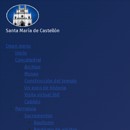
Santa María de Castellón
Open menu
Inicio
Concatedral
Archivo
Museo
Construcción del templo
Un poco de historia
Visita virtual 360
Cabildo
Parroquia
Sacramentos
Bautismo
Bautismo de adultos