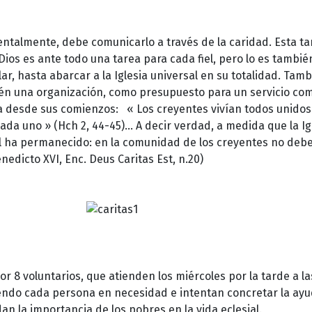
ntalmente, debe comunicarlo a través de la caridad. Esta tar
Dios es ante todo una tarea para cada fiel, pero lo es tambié
lar, hasta abarcar a la Iglesia universal en su totalidad. Ta
ién una organización, como presupuesto para un servicio com
lla desde sus comienzos: « Los creyentes vivían todos unidos
ada uno » (Hch 2, 44-45)... A decir verdad, a medida que la 
al ha permanecido: en la comunidad de los creyentes no deb
edicto XVI, Enc. Deus Caritas Est, n.20)
or 8 voluntarios, que atienden los miércoles por la tarde a l
endo cada persona en necesidad e intentan concretar la ayud
an la importancia de los pobres en la vida eclesial.