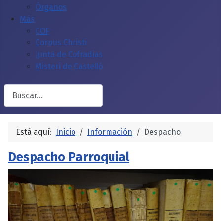
Órganos
Más
COF
Corpus Christi
Junta de Cofradias
Misteri de Castelló
Buscar
Está aquí:
Inicio
Información
Despacho
Despacho Parroquial