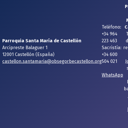
P
Teléfono:
C
+34 964
Parroquia Santa María de Castellón
223 463
Arcipreste Balaguer 1
Sacristía:
re
12001 Castellón (España)
+34 600
castellon.santamaria@obsegorbecastellon.org
504 021
J
WhatsApp
ba