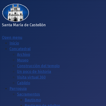
Santa María de Castellón
Open menu
Inicio
Concatedral
Archivo
Museo
Construcción del templo
Un poco de historia
Visita virtual 360
Cabildo
Parroquia
Sacramentos
Bautismo
Bautismo de adultos