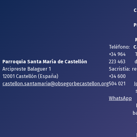
C
P
Teléfono:
C
+34 964
Parroquia Santa María de Castellón
223 463
Arcipreste Balaguer 1
Sacristía:
re
12001 Castellón (España)
+34 600
castellon.santamaria@obsegorbecastellon.org
504 021
J
WhatsApp
ba