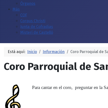
Órganos
Más
COF
Corpus Christi
Junta de Cofradias
Misteri de Castelló
Está aquí:
Inicio
Información
Coro Parroquial de S
Coro Parroquial de Sa
Para cantar en el coro, preguntar en la Sac