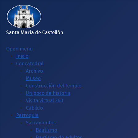
Santa María de Castellón
Open menu
Inicio
Concatedral
Archivo
Museo
Construcción del templo
Un poco de historia
Visita virtual 360
Cabildo
Parroquia
Sacramentos
Bautismo
Bautismo de adultos