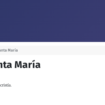
anta María
nta María
ristía.